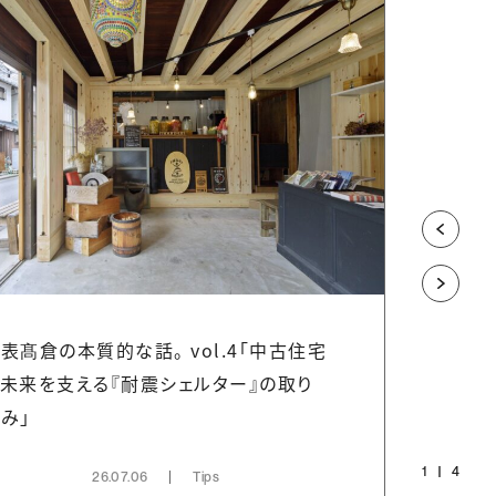
表髙倉の本質的な話。 vol.4「中古住宅
匠がつ
未来を支える『耐震シェルター』の取り
み」
1
4
26.07.06
Tips