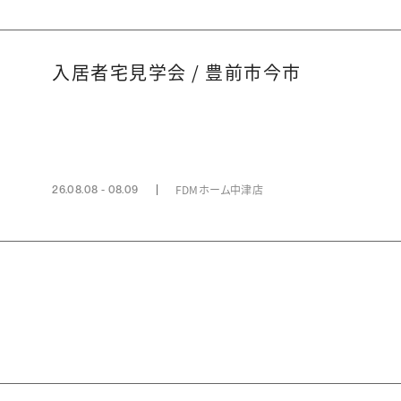
入居者宅見学会 / 豊前市今市
FDMホーム中津店
26.08.08 - 08.09