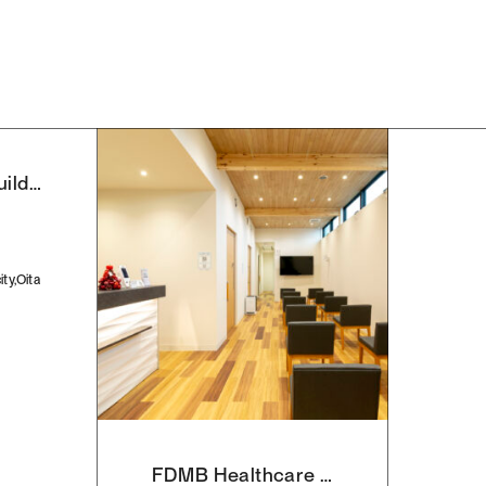
FDMB Office Building #04
ity,Oita
FDMB Healthcare Facilities #02