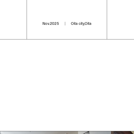
Nov.2025
Oita city,Oita