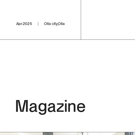
Apr.2025
Oita city,Oita
Magazine