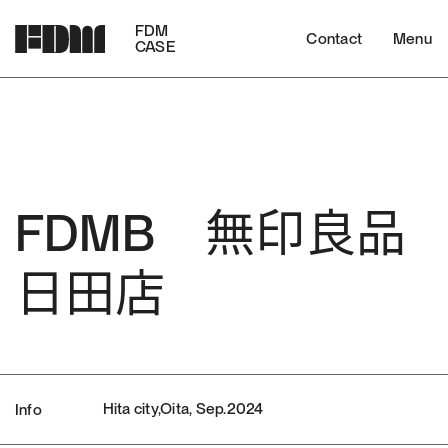
FDM
Contact
Menu
CASE
FDMB 無印良品
日田店
Hita city,Oita, Sep.2024
Info