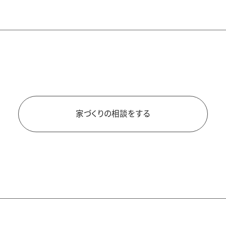
建設地
大分県日田市
構造
木造平屋建て（SE構法）
延床面積
家づくりの相談をする
2,625㎡