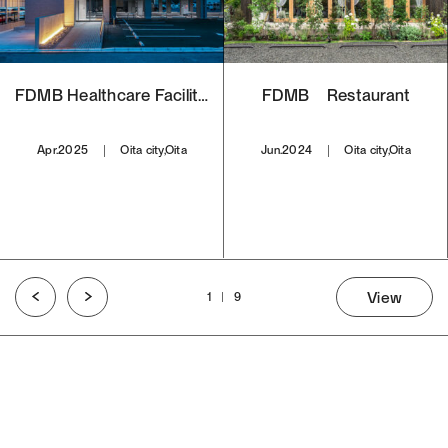
FDMB Healthcare Facilities #01
FDMB Restaurant
Apr.2025
Oita city,Oita
Jun.2024
Oita city,Oita
View
1
9