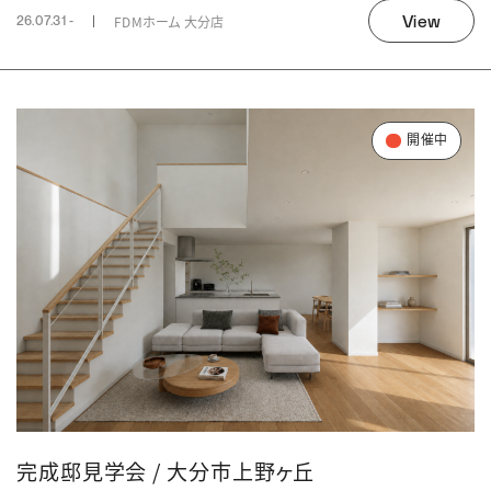
View
FDMホーム 大分店
26.07.31 -
開催中
完成邸見学会 / 大分市上野ヶ丘