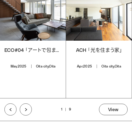
ECO#04 「アートで包まれた家」
ACH 「光を住まう家」
May.2025
Oita city,Oita
Apr.2025
Oita city,Oita
View
1
9