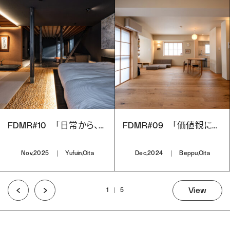
FDMR#10 「日常から、非日常へ」
FDMR#09 「価値観によってつくられた住まい」
Nov,2025
Yufuin,Oita
Dec,2024
Beppu,Oita
View
1
5