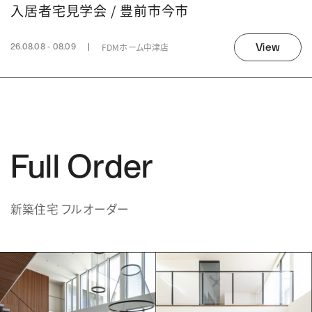
入居者宅見学会 / 豊前市今市
View
FDMホーム中津店
26.08.08 - 08.09
Full Order
新築住宅 フルオーダー