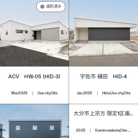
成約済み
ACV HW-05 (HID-3)
宇佐市 樋田 HID-4
Mar.2025
Usa city,Oita
Jan.2025
Hida,Usa city,Oita
大分市上宗方 限定1区画 分譲宅地
2025
Kamimunakata,Oita-city,Oita