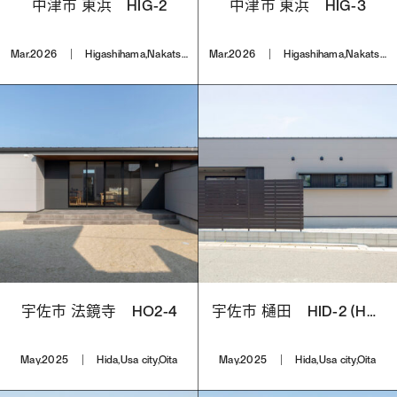
中津市 東浜 HIG-2
中津市 東浜 HIG-3
Mar.2026
Higashihama,Nakatsu city,Oita
Mar.2026
Higashihama,Nakatsu city,Oita
宇佐市 法鏡寺 HO2-4
宇佐市 樋田 HID-2 (HS-09)
May.2025
Hida,Usa city,Oita
May.2025
Hida,Usa city,Oita