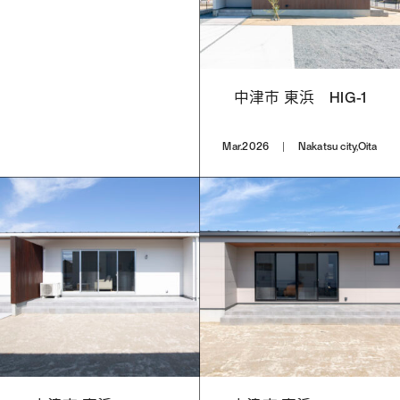
中津市 東浜 HIG-1
Mar.2026
Nakatsu city,Oita