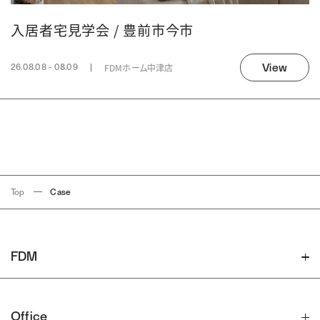
入居者宅見学会 / 豊前市今市
View
FDMホーム中津店
26.08.08 - 08.09
Top
Case
FDM
Office