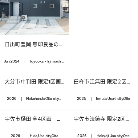
日出町豊岡 無印良品の家 木の家
Jun.2024
Toyooka - hiji machi,Hayami country,Oita
大分市中判田 限定1区画 分譲宅地
臼杵市江無田 限定２区画 分譲宅地
2026
Nakahanda,Oita city,Oita
2025
Emuta,Usuki city,Oita
宇佐市樋田 全4区画 分譲宅地
宇佐市法鏡寺 限定2区画 分譲宅地
2026
Hida,Usa city,Oita
2025
Hokyoji,Usa city,Oita