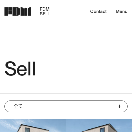
FDM
Contact
Menu
SELL
Sell
全て