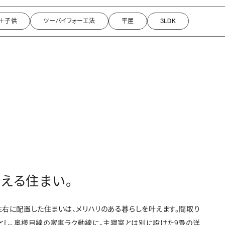
＋子供
ツーバイフォー工法
平屋
3LDK
える住まい。
右に配置した住まいは、メリハリのある暮らしを叶えます。間取り
線とし、奥様目線の家事ラク動線に。主寝室とは別に設けた9畳の洋