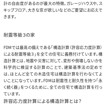
計の自由度があるのが最大の特徴。ガレージハウスや、ス
エネルギー消費性能
キップフロア、大きな窓が欲しいなどのご要望にお応えで
6 / 6
きます。
等級6｜一次エネルギー消費量の著しい削減のための対
策が講じられている
耐震等級３の家
FDMでは最高の備えである「構造計算（許容応力度計算）
による耐震等級３」を全ての住宅に義務付けています。構
造計算とは、地震や災害に対して、変形や倒壊しないかを
科学的に検証する計算のことで、建築基準法の定めで
は、ほとんど全ての木造住宅は構造計算を行わなくてよ
いことになっています。FDMは耐震性と耐久性を持つ「永
く続く器」をつくるために、全ての住宅で構造計算を行っ
ています。
許容応力度計算による構造計算とは？