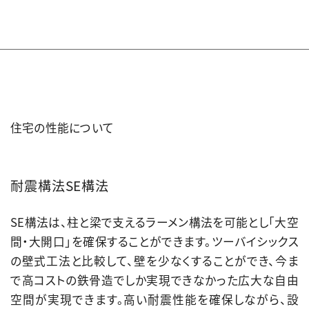
3 （許容応力度計算による）
耐風等級
2
UA値（外皮平均熱貫流率）
0.56
住宅の性能について
ZEH(ネット・ゼロ・エネルギーハウス）
適合
耐震構法SE構法
断熱性能
SE構法は、柱と梁で支えるラーメン構法を可能とし「大空
5 / 7
間・大開口」を確保することができます。ツーバイシックス
の壁式工法と比較して、壁を少なくすることができ、今ま
等級5｜ZEH水準 ※断熱性能等級は当社の2021年平
で高コストの鉄骨造でしか実現できなかった広大な自由
均値より算出しています。
空間が実現できます。高い耐震性能を確保しながら、設