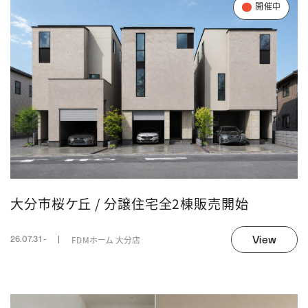
開催中
大分市桜ケ丘 / 分譲住宅全2棟販売開始
View
FDMホーム 大分店
26.07.31 -