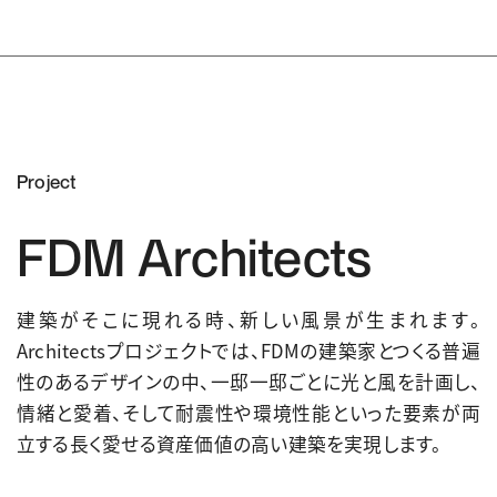
家族構成（家族合計）
3人
家族構成（内訳）
夫、妻、子供
Project
延床面積
FDM Architects
1階：147.62 ㎡
建築がそこに現れる時、新しい風景が生まれます。
坪数
Architectsプロジェクトでは、FDMの建築家とつくる普遍
44.65 坪
性のあるデザインの中、一邸一邸ごとに光と風を計画し、
情緒と愛着、そして耐震性や環境性能といった要素が両
工法
立する長く愛せる資産価値の高い建築を実現します。
耐震構法SE構法