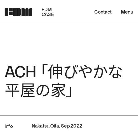
FDM
Contact
Menu
CASE
ACH 「伸びやかな
平屋の家」
Nakatsu,Oita, Sep.2022
Info