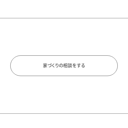
分譲宅地 ※建築条件付き宅地
所在地
大分県大分市大字中判田2086番3
交通
豊肥本線 JR中判田駅 約1.4km
土地面積
家づくりの相談をする
304.66㎡（92.16坪)
都市計画
市街化区域
地目
宅地