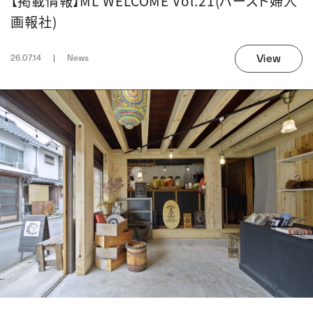
【掲載情報】ML WELCOME Vol.21(ハースト婦人
画報社)
View
26.07.14
News