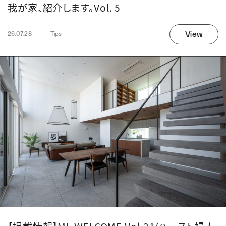
我が家、紹介します。Vol. 5
市水道
排水
View
26.07.28
Tips
公共下水
取引態様
売主
次回情報更新日
2026.3.31