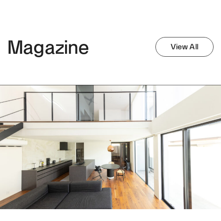
用途地域
第1種低層住居専用地域
Magazine
View All
建ぺい率
50%
容積率
100%
道路
私道 幅員4m
電気
九州電力
水道