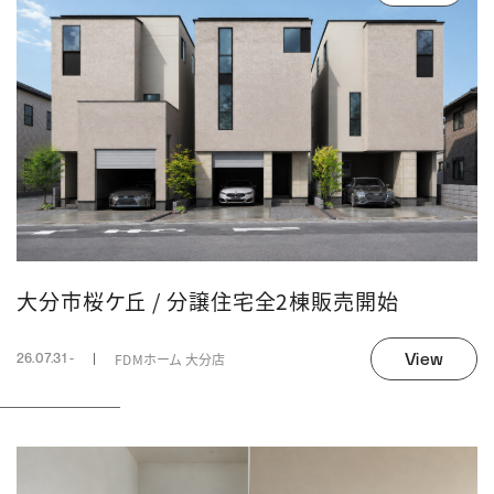
大分市桜ケ丘 / 分譲住宅全2棟販売開始
View
FDMホーム 大分店
26.07.31 -