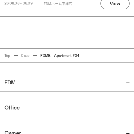
View
FDMホーム中津店
26.08.08 - 08.09
Top
Case
FDMB Apartment #04
FDM
Office
Owner