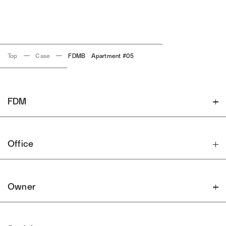
Top
Case
FDMB Apartment #05
FDM
Office
Owner