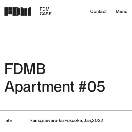
FDM
Contact
Menu
CASE
FDMB
Apartment #05
kamo,sawara-ku,Fukuoka, Jan,2022
Info